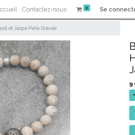
0
ccueil
Contactez-nous
Se connect
osil et Jaspe Perle Gravée
B
H
J
9