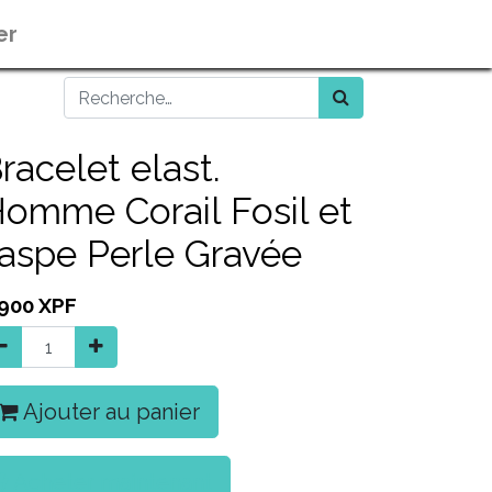
er
racelet elast.
omme Corail Fosil et
aspe Perle Gravée
 900
XPF
Ajouter au panier
Acheter maintenant