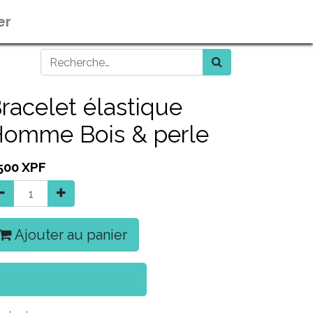
er
racelet élastique
omme Bois & perle
500
XPF
Ajouter au panier
Acheter maintenant