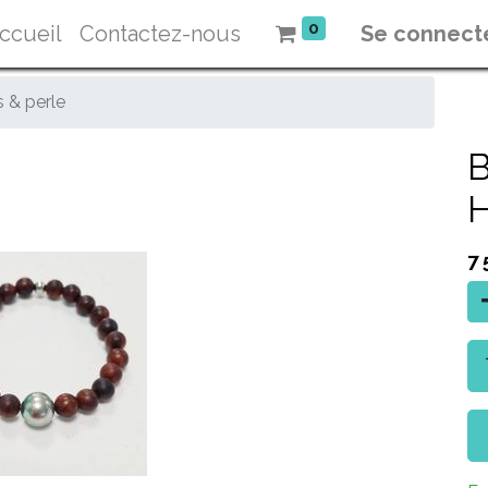
0
ccueil
Contactez-nous
Se connect
 & perle
B
H
7 