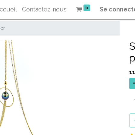
0
ccueil
Contactez-nous
Se connect
 or
S
p
1