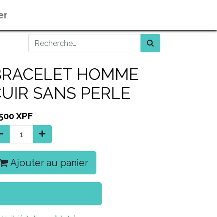
er
BRACELET HOMME
CUIR SANS PERLE
 500
XPF
Ajouter au panier
Acheter maintenant