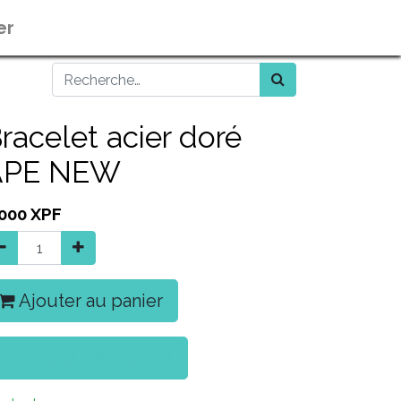
er
racelet acier doré
APE NEW
 000
XPF
Ajouter au panier
Acheter maintenant